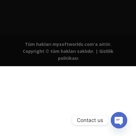
Tüm hakları mysoftworlds.com'a aittir.
Copyright © tüm hakları saklıdır. |
Gizlilik
politikası
Contact us
Open
chaty