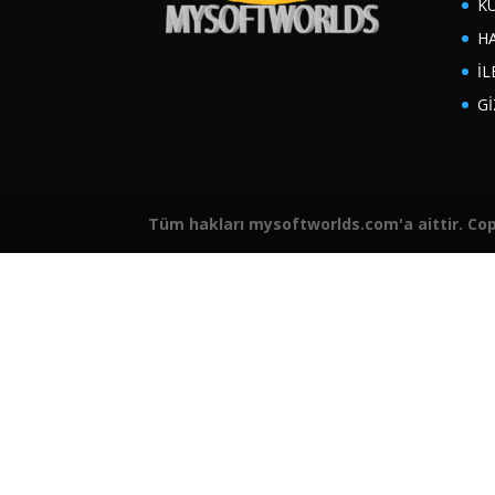
K
H
İL
Gİ
Tüm hakları mysoftworlds.com'a aittir. Cop