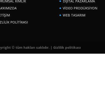
URUMSAL KİMLİK
DİJİTAL PAZARLAMA
AKKIMIZDA
VİDEO PRODÜKSİYON
ETİŞİM
WEB TASARIM
ZLİLİK POLİTİKASI
yright © tüm hakları saklıdır. |
Gizlilik politikası