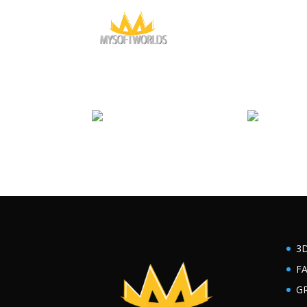
3
F
G